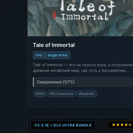
Tale of Immortal
RPG
ИНДИ-ИГРЫ
Тale of Immortal — это не просто игра, а погружени
древний китайский мир, где путь к бессмертию…
Смешанные (57%)
#2023
#DLC включены
#Крафтинг
V2.5.1E + DLC ULTRA BUNDLE