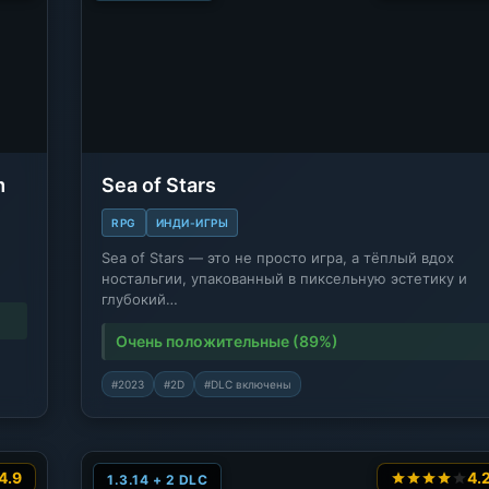
m
Sea of Stars
RPG
ИНДИ-ИГРЫ
Sea of Stars — это не просто игра, а тёплый вдох
ностальгии, упакованный в пиксельную эстетику и
глубокий…
Очень положительные (89%)
#2023
#2D
#DLC включены
4.9
4.
1.3.14 + 2 DLC