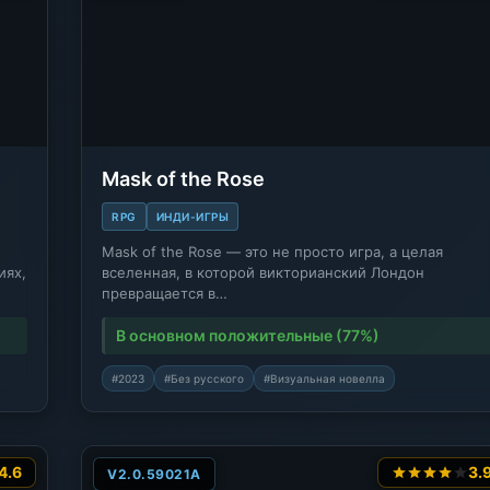
Mask of the Rose
RPG
ИНДИ-ИГРЫ
Mask of the Rose — это не просто игра, а целая
иях,
вселенная, в которой викторианский Лондон
превращается в…
В основном положительные (77%)
#2023
#Без русского
#Визуальная новелла
4.6
3.
V2.0.59021A