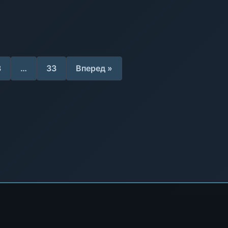
3
…
33
Вперед »