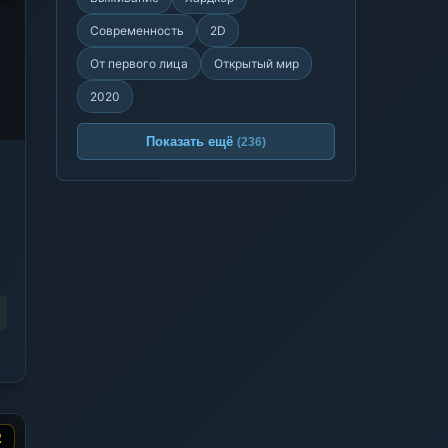
Современность
2D
От первого лица
Открытый мир
2020
Показать ещё
(236)
2