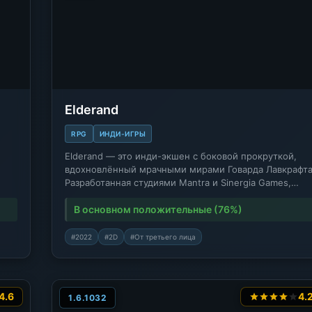
Elderand
RPG
ИНДИ-ИГРЫ
Elderand — это инди-экшен с боковой прокруткой,
вдохновлённый мрачными мирами Говарда Лавкрафта
Разработанная студиями Mantra и Sinergia Games,…
В основном положительные (76%)
#2022
#2D
#От третьего лица
4.6
4.
1.6.1032