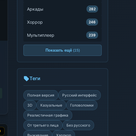
Аркады
282
Хоррор
246
Мультиплеер
239
Показать ещё
(15)
Теги
Полная версия
Русский интерфейс
3D
Казуальные
Головоломки
Реалистичная графика
От третьего лица
Без русского
9
Выживание
Хардкор