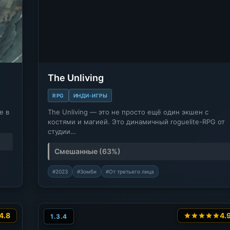
The Unliving
RPG
ИНДИ-ИГРЫ
е в
The Unliving — это не просто ещё один экшен с
костями и магией. Это динамичный roguelite-RPG от
студии…
Смешанные (63%)
#2023
#Зомби
#От третьего лица
4.8
4.
1.3.4