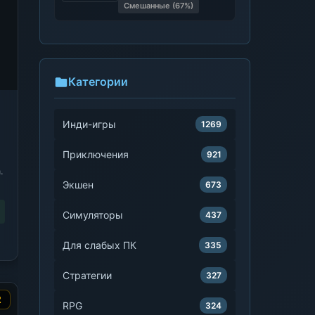
Смешанные (67%)
Категории
Инди-игры
1269
Приключения
921
.
Экшен
673
Симуляторы
437
Для слабых ПК
335
Стратегии
327
2
RPG
324