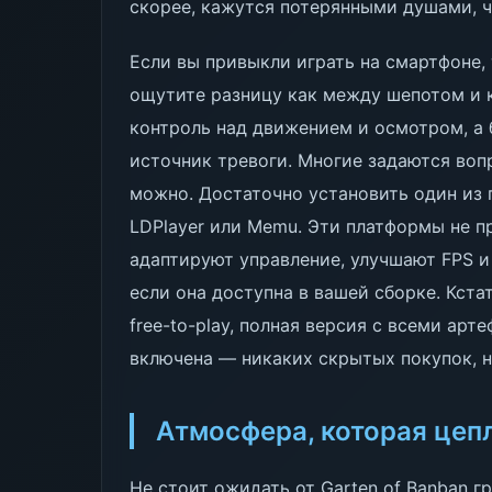
скорее, кажутся потерянными душами, 
Если вы привыкли играть на смартфоне, 
ощутите разницу как между шепотом и 
контроль над движением и осмотром, а
источник тревоги. Многие задаются воп
можно. Достаточно установить один из 
LDPlayer или Memu. Эти платформы не п
адаптируют управление, улучшают FPS 
если она доступна в вашей сборке. Кста
free-to-play, полная версия с всеми а
включена — никаких скрытых покупок, н
Атмосфера, которая цеп
Не стоит ожидать от Garten of Banban г