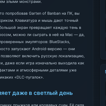
чем злыми монстрами.
то попробовав Garten of Banban на ПК, вы
криком. Клавиатура и мышь дают точный
 большой экран превращает каждую тень в
росом, можно ли сыграть в неё на Mac — да,
проверенных эмуляторов: BlueStacks,
росто запускают Android-версию — они
и позволяют включить русскую локализацию,
ти, даже если игра изначально выходила как
ртефактами и атмосферными деталями уже
икаких «DLC-пугалок».
ляет даже в светлый день
ромких прыжков или кровавых сцен. Её сила