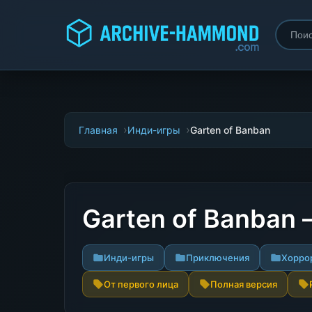
Главная
Инди-игры
Garten of Banban
Garten of Banban
Инди-игры
Приключения
Хорро
От первого лица
Полная версия