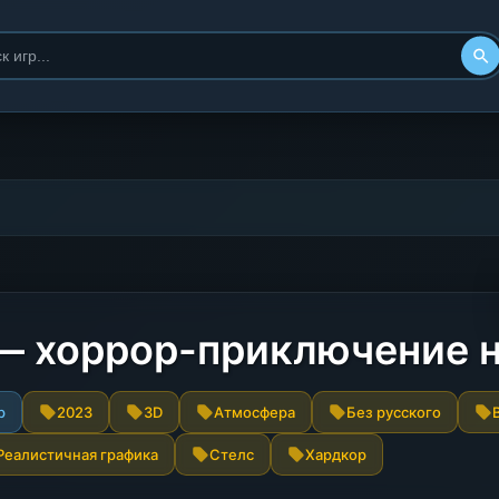
 — хоррор-приключение 
р
2023
3D
Атмосфера
Без русского
Реалистичная графика
Стелс
Хардкор