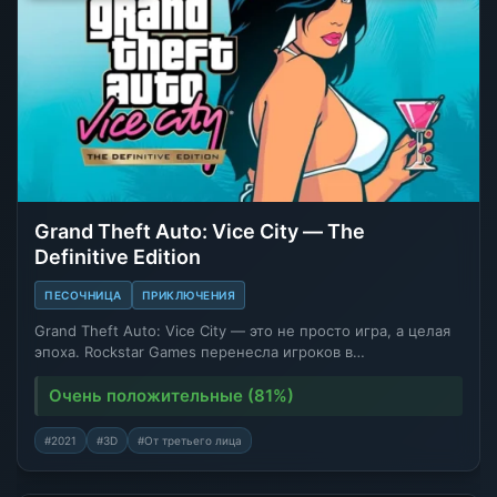
Grand Theft Auto: Vice City — The
Definitive Edition
ПЕСОЧНИЦА
ПРИКЛЮЧЕНИЯ
Grand Theft Auto: Vice City — это не просто игра, а целая
эпоха. Rockstar Games перенесла игроков в…
Очень положительные (81%)
#2021
#3D
#От третьего лица