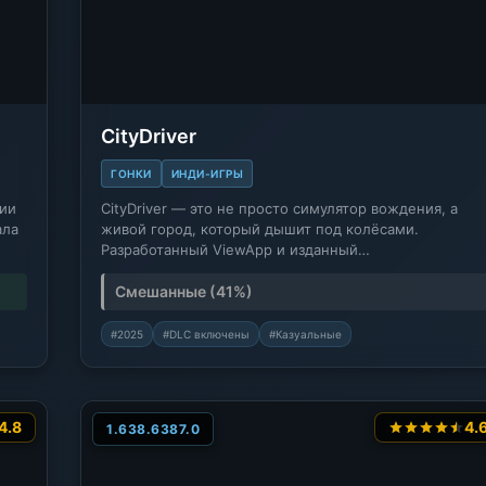
CityDriver
ГОНКИ
ИНДИ-ИГРЫ
рии
CityDriver — это не просто симулятор вождения, а
ала
живой город, который дышит под колёсами.
Разработанный ViewApp и изданный…
Смешанные (41%)
#2025
#DLC включены
#Казуальные
4.8
4.
1.638.6387.0