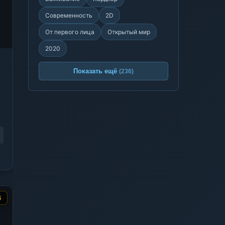
Современность
2D
От первого лица
Открытый мир
2020
Показать ещё
(236)
6