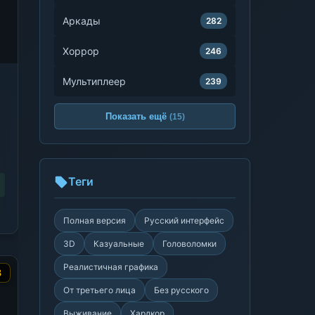
Аркады
282
Хоррор
246
Мультиплеер
239
Показать ещё
(15)
Теги
Полная версия
Русский интерфейс
3D
Казуальные
Головоломки
Реалистичная графика
3
От третьего лица
Без русского
Выживание
Хардкор