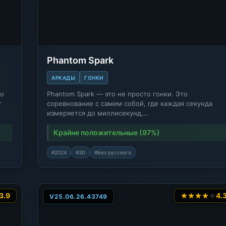
Phantom Spark
АРКАДЫ
ГОНКИ
то
Phantom Spark — это не просто гонки. Это
т
соревнование с самим собой, где каждая секунда
измеряется до миллисекунд,…
Крайне положительные (97%)
#2024
#3D
#Без русского
3.9
4.
V25.06.26.43749