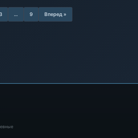
3
…
9
Вперед »
невные