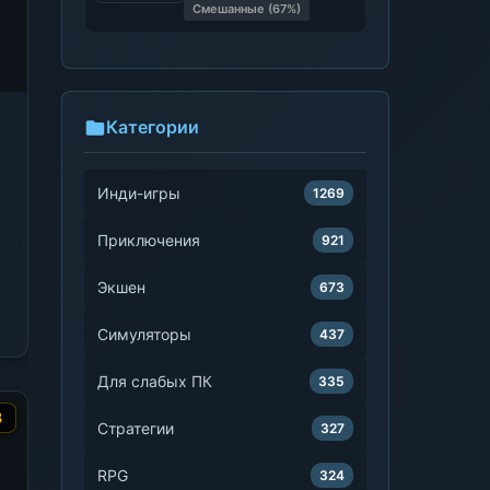
Смешанные (67%)
Категории
Инди-игры
1269
Приключения
921
Экшен
673
Симуляторы
437
Для слабых ПК
335
8
Стратегии
327
RPG
324