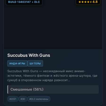
4.8
BUILD 13403147 + DLC
Succubus With Guns
ИНДИ-ИГРЫ
ШУТЕРЫ
Succubus With Guns — неожиданный микс аниме-
эстетики, тёмного фэнтези и жёсткого арена-шутера, где
суккуб в откровенном наряде разносит…
Смешанные (56%)
#2021
#3D
#DLC включены