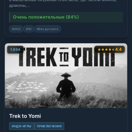
драконы,…
Очень положительные (84%)
#2022
#3D
#Без русского
4.4
1.004
Trek to Yomi
ИНДИ-ИГРЫ
ПРИКЛЮЧЕНИЯ