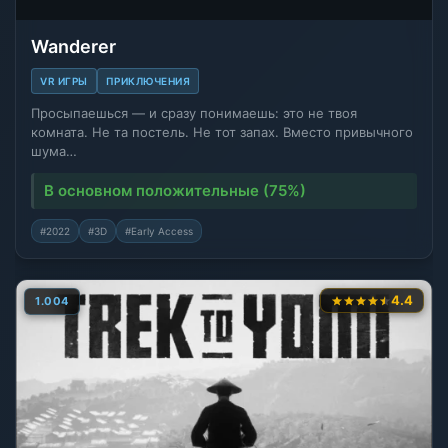
Wanderer
VR ИГРЫ
ПРИКЛЮЧЕНИЯ
Просыпаешься — и сразу понимаешь: это не твоя
комната. Не та постель. Не тот запах. Вместо привычного
шума…
В основном положительные (75%)
#2022
#3D
#Early Access
4.4
1.004