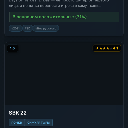
Days of Heroes: D-Day — не просто шутер от первого
лица, а попытка перенести игрока в саму ткань…
В основном положительные (71%)
#2021
#3D
#Без русского
4.1
1.0
SBK 22
ГОНКИ
СИМУЛЯТОРЫ