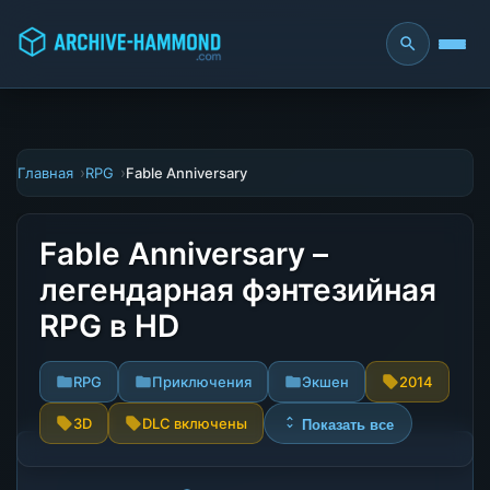
Главная
RPG
Fable Anniversary
Fable Anniversary –
легендарная фэнтезийная
RPG в HD
RPG
Приключения
Экшен
2014
3D
DLC включены
Показать все