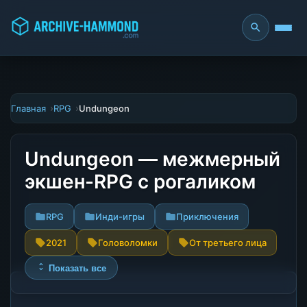
Главная
RPG
Undungeon
Undungeon — межмерный
экшен-RPG с рогаликом
RPG
Инди-игры
Приключения
2021
Головоломки
От третьего лица
Показать все