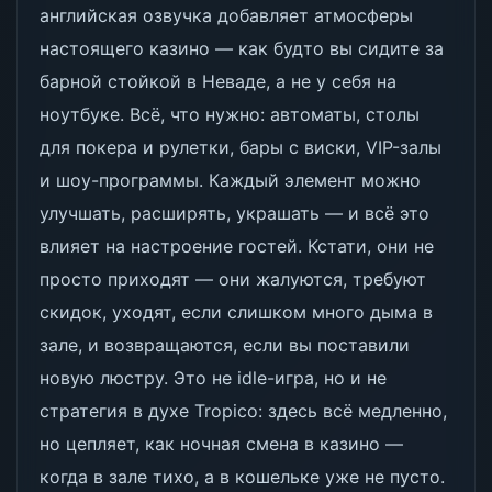
английская озвучка добавляет атмосферы
настоящего казино — как будто вы сидите за
барной стойкой в Неваде, а не у себя на
ноутбуке. Всё, что нужно: автоматы, столы
для покера и рулетки, бары с виски, VIP-залы
и шоу-программы. Каждый элемент можно
улучшать, расширять, украшать — и всё это
влияет на настроение гостей. Кстати, они не
просто приходят — они жалуются, требуют
скидок, уходят, если слишком много дыма в
зале, и возвращаются, если вы поставили
новую люстру. Это не idle-игра, но и не
стратегия в духе Tropico: здесь всё медленно,
но цепляет, как ночная смена в казино —
когда в зале тихо, а в кошельке уже не пусто.