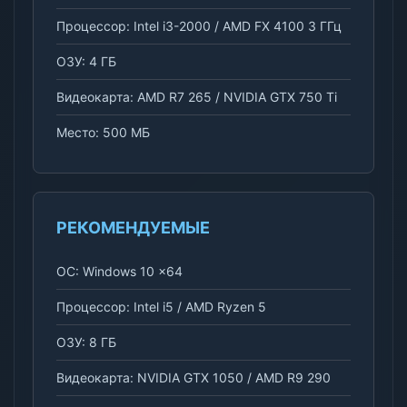
Процессор: Intel i3-2000 / AMD FX 4100 3 ГГц
ОЗУ: 4 ГБ
Видеокарта: AMD R7 265 / NVIDIA GTX 750 Ti
Место: 500 МБ
РЕКОМЕНДУЕМЫЕ
ОС: Windows 10 x64
Процессор: Intel i5 / AMD Ryzen 5
ОЗУ: 8 ГБ
Видеокарта: NVIDIA GTX 1050 / AMD R9 290