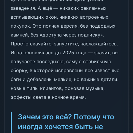
заведения. А ещё — никаких рекламных
всплывающих окон, никаких встроенных
покупок. Это полная версия, без подводных
камней, без «доступа через подписку».
Просто скачайте, запустите, наслаждайтесь.
Игра обновлялась до 2025 года — значит, вы
получаете последнюю, самую стабильную
сборку, в которой исправлены все известные
баги и добавлены мелкие, но важные детали:
новые типы клиентов, фоновая музыка,
эффекты света в ночное время.
Зачем это всё? Потому что
иногда хочется быть не