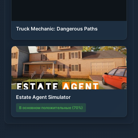
Truck Mechanic: Dangerous Paths
Estate Agent Simulator
В основном положительные (70%)