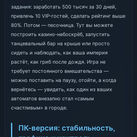
задания: заработать 500 тысяч за 30 дней,
привлечь 10 VIP-гостей, сделать рейтинг выше
80%. Потом — песочница. Тут вы можете
построить казино-небоскрёб, запустить
танцевальный бар на крыше или просто
сидеть и наблюдать, как ваша империя
растёт, как гриб после дождя. Игра не
требует постоянного вмешательства —
можно поставить на паузу, отойти, а когда
вернётесь — увидеть, как один из ваших
автоматов внезапно стал «самым
счастливым» в городе.
ПК-версия: стабильность,