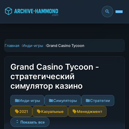
Главная
Инди-игры
Grand Casino Tycoon
Grand Casino Tycoon -
стратегический
симулятор казино
Инди-игры
Симуляторы
Стратегии
2021
Казуальные
Менеджмент
Показать все