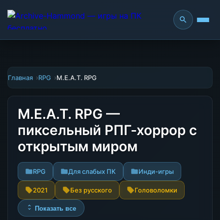
Главная
RPG
M.E.A.T. RPG
M.E.A.T. RPG —
пиксельный РПГ-хоррор с
открытым миром
RPG
Для слабых ПК
Инди-игры
2021
Без русского
Головоломки
Показать все