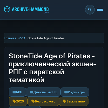
Главная
RPG
StoneTide Age of Pirates
StoneTide Age of Pirates -
приключенческий экшен-
РПГ с пиратской
тематикой
RPG
Для слабых ПК
Инди-игры
2020
Без русского
Выживание