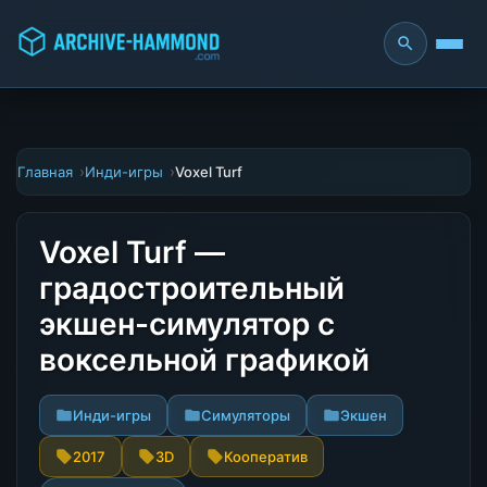
Главная
Инди-игры
Voxel Turf
Voxel Turf —
градостроительный
экшен-симулятор с
воксельной графикой
Инди-игры
Симуляторы
Экшен
2017
3D
Кооператив