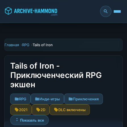
Главная
RPG
Tails of Iron
Tails of Iron -
Приключенческий RPG
экшен
RPG
Инди-игры
Приключения
2021
2D
DLC включены
Показать все