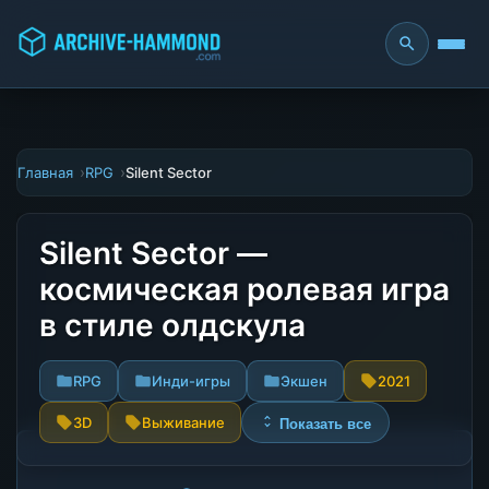
Главная
RPG
Silent Sector
Silent Sector —
космическая ролевая игра
в стиле олдскула
RPG
Инди-игры
Экшен
2021
3D
Выживание
Показать все