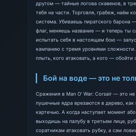
другом — тайные логова скавенов, в тр
тебя на части. Торговля, грабеж, наём 
система. Убиваешь пиратского барона 
флаг, меняешь название — и теперь ты 
испытать себя в настоящем бою — запу
кампанию с тремя уровнями сложности. 
плыть, кого атаковать, а кого — обойти 
Бой на воде — это не то
Сражения в Man O’ War: Corsair — это н
пушечные ядра врезаются в дерево, как 
картечью. А когда наступает момент аб
выходишь на палубу в третьем лице, ру
соратникам атаковать рубку, а сам лови