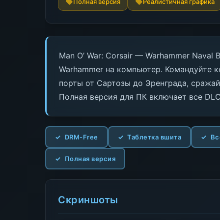
Полная версия
Реалистичная графика
Man O’ War: Corsair — Warhammer Naval 
Warhammer на компьютер. Командуйте к
порты от Сартозы до Эренграда, сража
Полная версия для ПК включает все DLC
DRM-Free
Таблетка вшита
Вс
Полная версия
Скриншоты