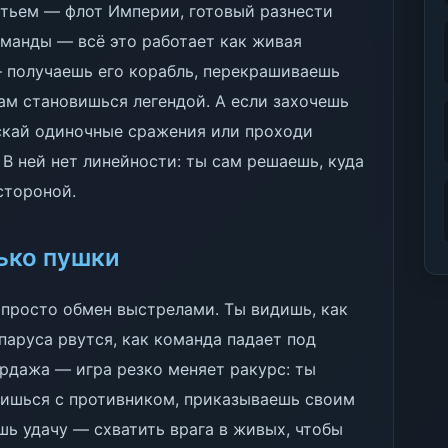
етьем — флот Империи, готовый разнести
команды — всё это работает как живая
— получаешь его корабль, перекрашиваешь
сам становишься легендой. А если захочешь
скай одиночные сражения или проходи
В ней нет линейности: ты сам решаешь, куда
стороной.
лько пушки
е просто обмен выстрелами. Ты видишь, как
паруса рвутся, как команда падает под
ордажа — игра резко меняет ракурс: ты
бишься с противником, приказываешь своим
шь удачу — схватить врага в живых, чтобы