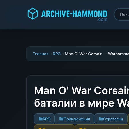
Главная
RPG
Man O’ War Corsair — Warhammer
Man O' War Corsai
баталии в мире 
RPG
Приключения
Стратегии