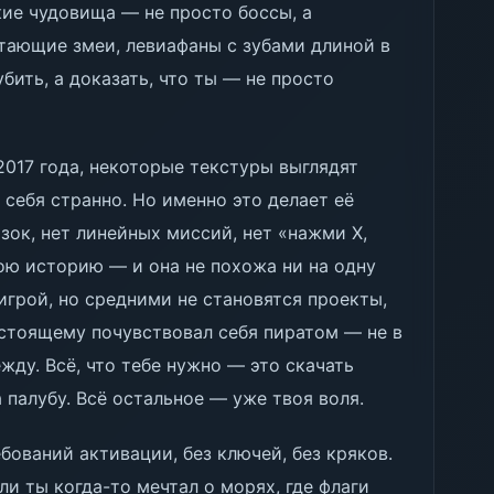
кие чудовища — не просто боссы, а
етающие змеи, левиафаны с зубами длиной в
бить, а доказать, что ты — не просто
2017 года, некоторые текстуры выглядят
себя странно. Но именно это делает её
зок, нет линейных миссий, нет «нажми X,
ою историю — и она не похожа ни на одну
игрой, но средними не становятся проекты,
астоящему почувствовал себя пиратом — не в
ежду. Всё, что тебе нужно — это скачать
 палубу. Всё остальное — уже твоя воля.
ебований активации, без ключей, без кряков.
ли ты когда-то мечтал о морях, где флаги