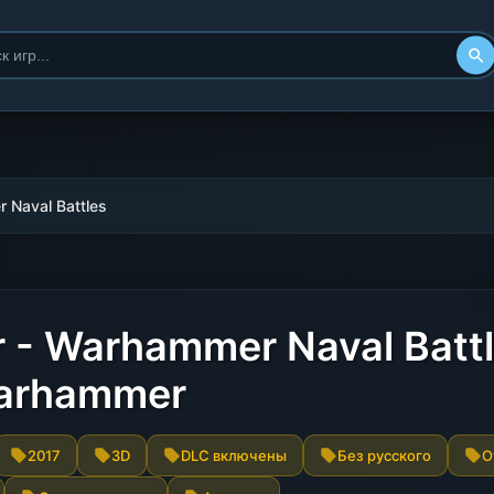
 Naval Battles
r - Warhammer Naval Batt
Warhammer
2017
3D
DLC включены
Без русского
О