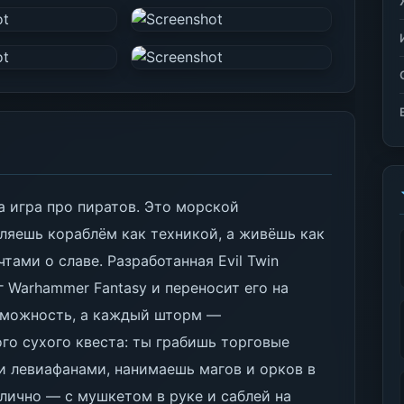
на игра про пиратов. Это морской
вляешь кораблём как техникой, а живёшь как
тами о славе. Разработанная Evil Twin
г Warhammer Fantasy и переносит его на
озможность, а каждый шторм —
ого сухого квеста: ты грабишь торговые
ми левиафанами, нанимаешь магов и орков в
лично — с мушкетом в руке и саблей на