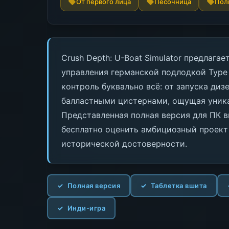
От первого лица
Песочница
Пол
Crush Depth: U-Boat Simulator предлаг
управления германской подлодкой Type
контроль буквально всё: от запуска ди
балластными цистернами, ощущая уника
Представленная полная версия для ПК в
бесплатно оценить амбициозный проект
исторической достоверности.
Полная версия
Таблетка вшита
Инди-игра