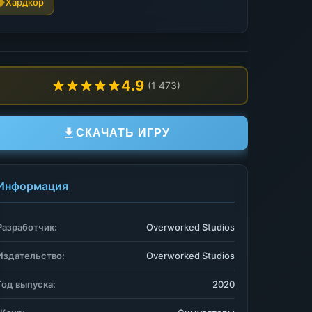
Хардкор
4.9
(1 473)
СКАЧАТЬ ИГРУ
Информация
Разработчик:
Overworked Studios
Издательство:
Overworked Studios
Год выпуска:
2020