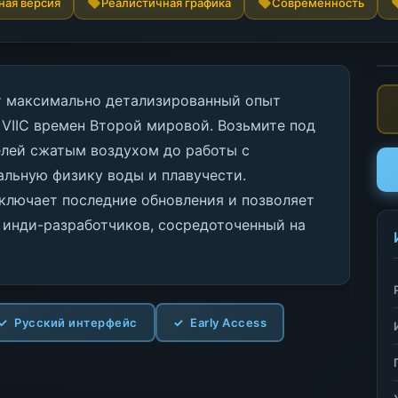
ная версия
Реалистичная графика
Современность
ает максимально детализированный опыт
 VIIC времен Второй мировой. Возьмите под
зелей сжатым воздухом до работы с
льную физику воды и плавучести.
ключает последние обновления и позволяет
 инди-разработчиков, сосредоточенный на
Русский интерфейс
Early Access