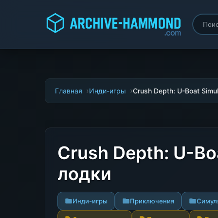
Главная
Инди-игры
Crush Depth: U-Boat Simul
Crush Depth: U-B
лодки
Инди-игры
Приключения
Симул