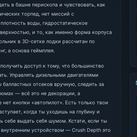
еть в башне перископа и чувствовать, как
тических торпед, нет миссий с
 плотность воды, гидростатическое
оверхностью, и то, как именно форма корпуса
ольник в 3D-сетке лодки рассчитан по
г, а основа геймплея.
 получить доступ к тому, что большинство
ать. Управлять дизельными двигателями
ы балластных отсеков вручную, следить за
юмах — всё это не декорации, а
 нет кнопки «автопилот». Есть только твои
аступает, когда ты уходишь на глубину и
ь себе выдать себя шумом. Кстати, если ты
 внутренним устройством — Crush Depth это