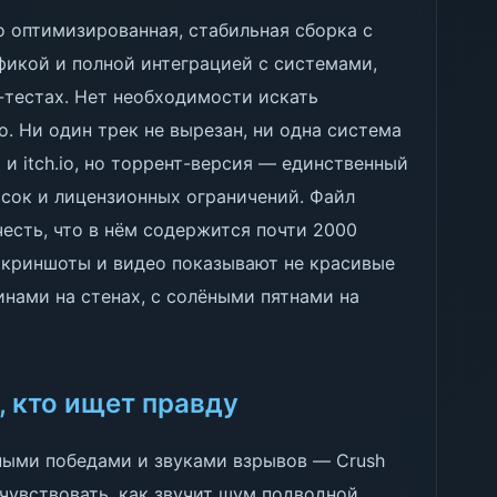
о оптимизированная, стабильная сборка с
фикой и полной интеграцией с системами,
-тестах. Нет необходимости искать
о. Ни один трек не вырезан, ни одна система
 и itch.io, но торрент-версия — единственный
исок и лицензионных ограничений. Файл
честь, что в нём содержится почти 2000
Скриншоты и видео показывают не красивые
инами на стенах, с солёными пятнами на
, кто ищет правду
ными победами и звуками взрывов — Crush
очувствовать, как звучит шум подводной