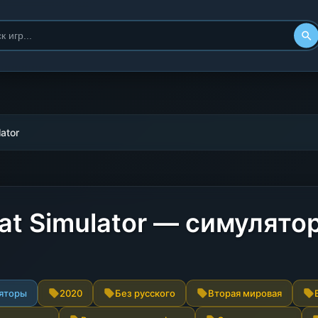
ator
oat Simulator — симулят
яторы
2020
Без русского
Вторая мировая