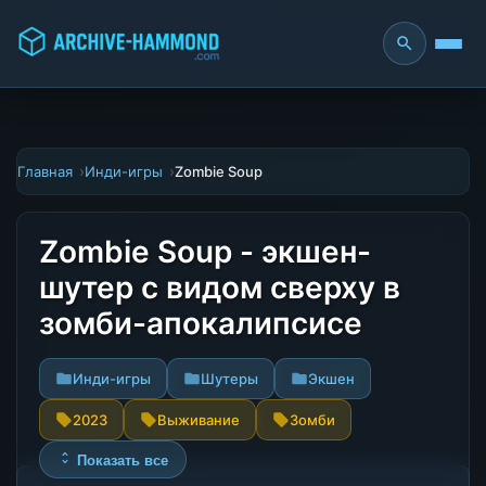
Главная
Инди-игры
Zombie Soup
Zombie Soup - экшен-
шутер с видом сверху в
зомби-апокалипсисе
Инди-игры
Шутеры
Экшен
2023
Выживание
Зомби
Показать все