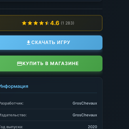
4.6
(1 283)
СКАЧАТЬ ИГРУ
КУПИТЬ В МАГАЗИНЕ
Информация
Разработчик:
GrosChevaux
Издательство:
GrosChevaux
Год выпуска:
2020