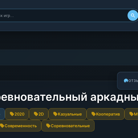
ОТЗ
ревновательный аркадн
р
2020
2D
Казуальные
Кооператив
М
Современность
Соревновательные