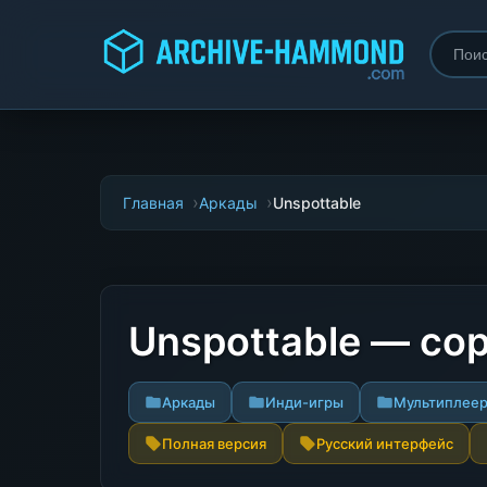
Главная
Аркады
Unspottable
Unspottable — со
Аркады
Инди-игры
Мультиплее
Полная версия
Русский интерфейс