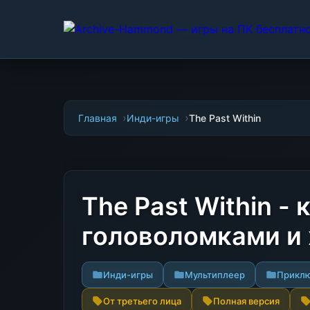
Главная
Инди-игры
The Past Within
The Past Within -
головоломками и
Инди-игры
Мультиплеер
Прикл
От третьего лица
Полная версия