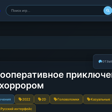
ОТЗЫ
 кооперативное приключе
 хоррором
ючения
2022
2D
Головоломки
Казуальные
Русский интерфейс