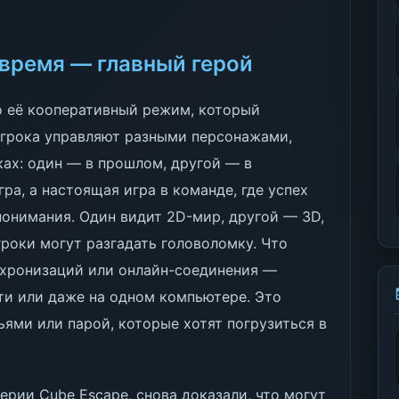
 время — главный герой
то её кооперативный режим, который
игрока управляют разными персонажами,
ах: один — в прошлом, другой — в
ра, а настоящая игра в команде, где успех
понимания. Один видит 2D-мир, другой — 3D,
гроки могут разгадать головоломку. Что
нхронизаций или онлайн-соединения —
ти или даже на одном компьютере. Это
ьями или парой, которые хотят погрузиться в
серии Cube Escape, снова доказали, что могут