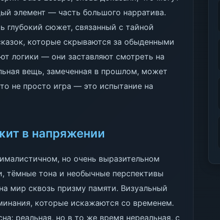
дый элемент — часть большого нарратива.
ть глубокий сюжет, связанный с тайной
сказок, которые скрываются за обыденными
ют логики — они заставляют смотреть на
льная вещь, замеченная в прошлом, может
то не просто игра — это испытание на
жит в напряжении
инималистичном, но очень выразительном
и, тёмные тона и необычные перспективы
на мир сквозь призму памяти. Визуальный
минания, которые искажаются со временем.
на: реальная, но в то же время нереальная, с