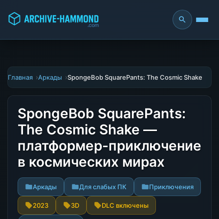
Главная
Аркады
SpongeBob SquarePants: The Cosmic Shake
SpongeBob SquarePants:
The Cosmic Shake —
платформер-приключение
в космических мирах
Аркады
Для слабых ПК
Приключения
2023
3D
DLC включены