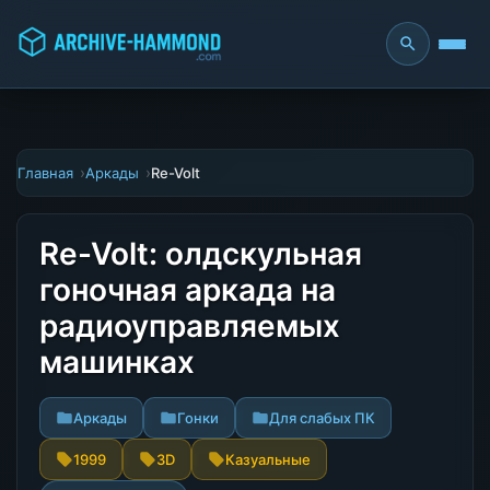
Главная
Аркады
Re-Volt
Re-Volt: олдскульная
гоночная аркада на
радиоуправляемых
машинках
Аркады
Гонки
Для слабых ПК
1999
3D
Казуальные