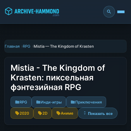
Главная
RPG
Mistia — The Kingdom of Krasten
Mistia - The Kingdom of
Krasten: пиксельная
фэнтезийная RPG
RPG
Инди-игры
Приключения
2020
2D
Аниме
Показать все