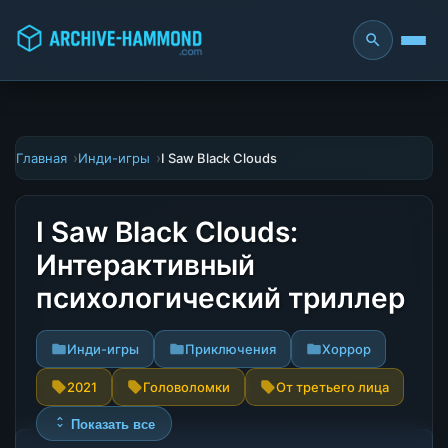
Главная
Инди-игры
I Saw Black Clouds
I Saw Black Clouds:
Интерактивный
психологический триллер
Инди-игры
Приключения
Хоррор
2021
Головоломки
От третьего лица
Показать все