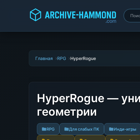
Главная
RPG
HyperRogue
HyperRogue — уни
геометрии
RPG
Для слабых ПК
Инди-игры