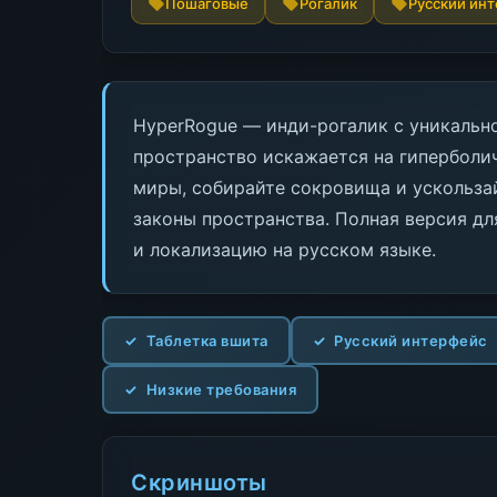
Пошаговые
Рогалик
Русский ин
HyperRogue — инди-рогалик с уникальн
пространство искажается на гиперболи
миры, собирайте сокровища и ускольза
законы пространства. Полная версия дл
и локализацию на русском языке.
Таблетка вшита
Русский интерфейс
Низкие требования
Скриншоты