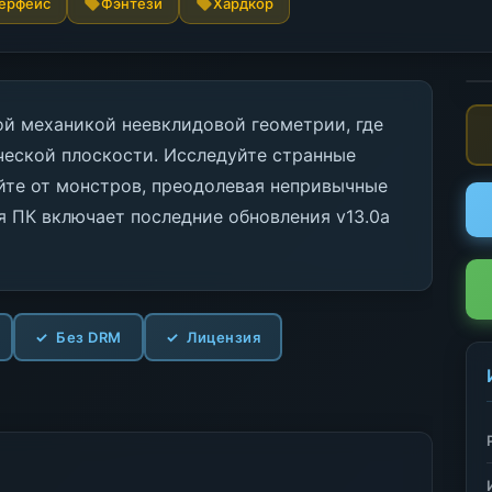
терфейс
Фэнтези
Хардкор
ой механикой неевклидовой геометрии, где
ческой плоскости. Исследуйте странные
йте от монстров, преодолевая непривычные
я ПК включает последние обновления v13.0a
Без DRM
Лицензия