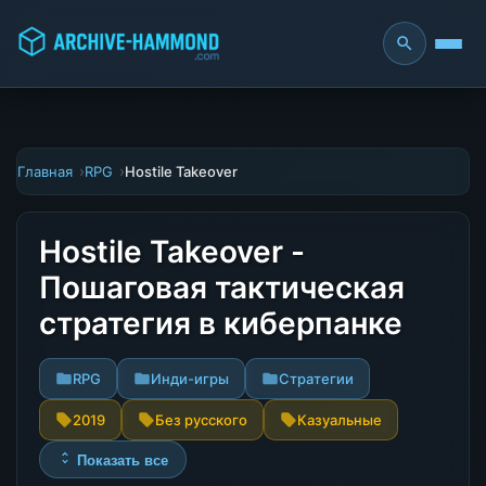
Главная
RPG
Hostile Takeover
Hostile Takeover -
Пошаговая тактическая
стратегия в киберпанке
RPG
Инди-игры
Стратегии
2019
Без русского
Казуальные
Показать все