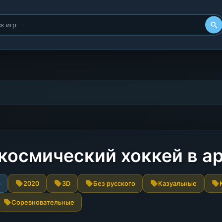
- космический хоккей в 
р
2020
3D
Без русского
Казуальные
Соревновательные