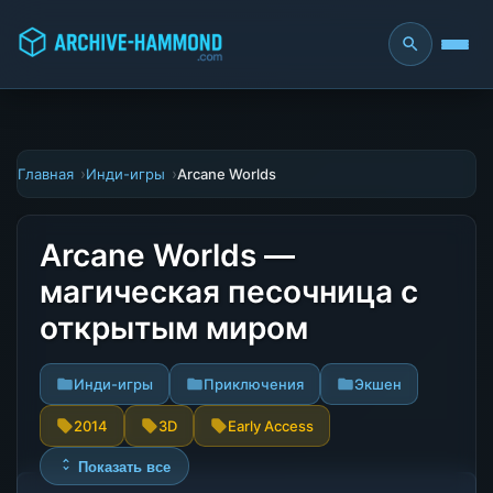
Главная
Инди-игры
Arcane Worlds
Arcane Worlds —
магическая песочница с
открытым миром
Инди-игры
Приключения
Экшен
2014
3D
Early Access
Показать все