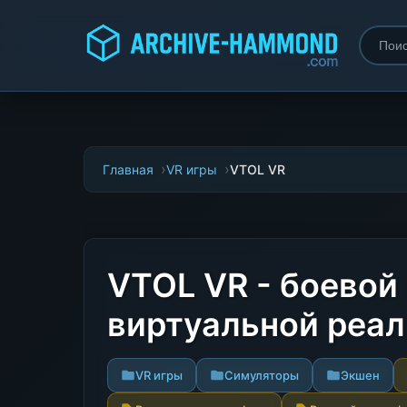
Главная
VR игры
VTOL VR
VTOL VR - боевой
виртуальной реа
VR игры
Симуляторы
Экшен