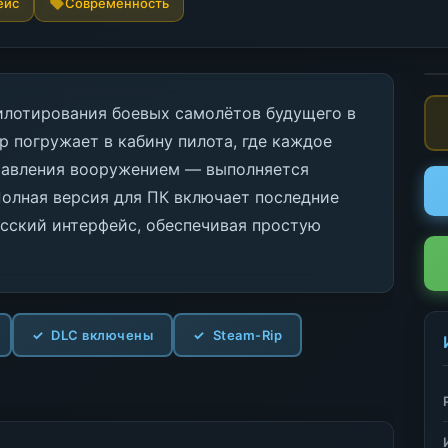
ейс
Современность
илотирования боевых самолётов будущего в
р погружает в кабину пилота, где каждое
правления вооружением — выполняется
олная версия для ПК включает последние
усский интерфейс, обеспечивая простую
DLC включены
Steam-Rip