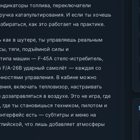
 индикаторы топлива, переключатели
ручка катапультирования. И если ты хочешь
бираться, как это работает на практике.
ь как в шутере, ты управляешь реальным
ы, тяги, подъёмной силы и
типа машин — F-45A стелс-истребитель,
 F/A-26B ударный самолёт — каждая со
нностями управления. В кабине можно
ения, включать тепловизор, настраивать
озаправляться в воздухе. Это не игра, где
 где ты становишься техником, пилотом и
интерфейс есть — субтитры и меню на
нглийской, что лишь добавляет атмосферы