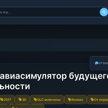
ОТЗЫ
 авиасимулятор будущег
льности
2017
3D
DLC включены
Космос
От перв