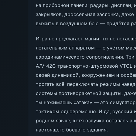
на приборной панели: радары, дисплеи,
закрылков, дроссельная заслонка, даже 
выжить в воздушном бою — придётся раз
Игра не предлагает магии: ты не летаеш
летательным аппаратом — с учётом масс
аэродинамического сопротивления. Три 
A/V-42C транспортно-штурмовой VTOL и
своей динамикой, вооружением и особе
трогать всё: переключать режимы навед
системы противоракетной защиты, даже д
ты нажимаешь «атака» — это симулятор,
тактиком одновременно. И да, русский 
родном языке, хотя озвучка осталась а
настоящего боевого задания.