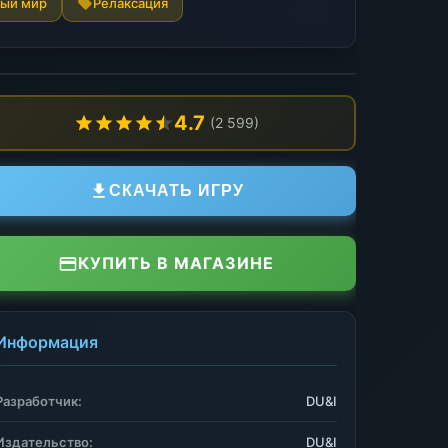
ный мир
Релаксация
4.7
(2 599)
СКАЧАТЬ ИГРУ
КУПИТЬ В МАГАЗИНЕ
Информация
Разработчик:
DU&I
Издательство:
DU&I