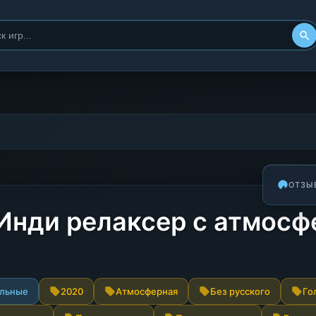
ОТЗЫ
— Инди релаксер с атмос
альные
2020
Атмосферная
Без русского
Го