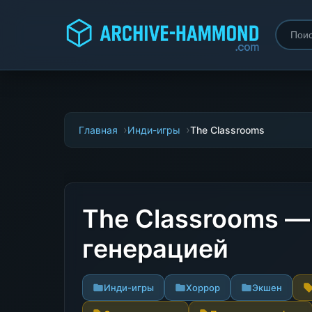
Главная
Инди-игры
The Classrooms
The Classrooms —
генерацией
Инди-игры
Хоррор
Экшен