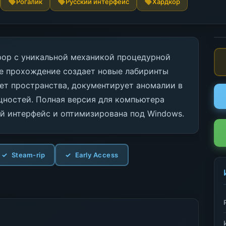
Рогалик
Русский интерфейс
Хардкор
рор с уникальной механикой процедурной
е прохождение создает новые лабиринты
ует пространства, документирует аномалии в
щностей. Полная версия для компьютера
ий интерфейс и оптимизирована под Windows.
Steam-rip
Early Access