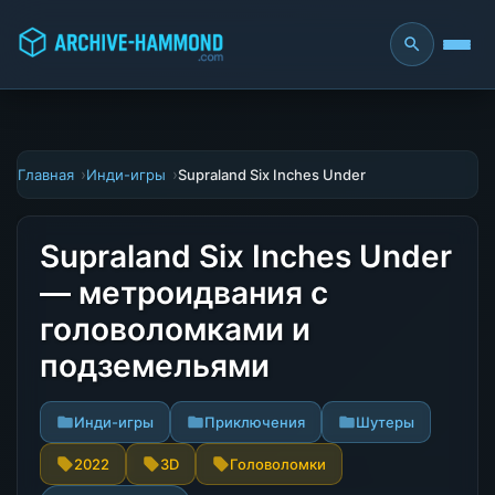
Главная
Инди-игры
Supraland Six Inches Under
Supraland Six Inches Under
— метроидвания с
головоломками и
подземельями
Инди-игры
Приключения
Шутеры
2022
3D
Головоломки