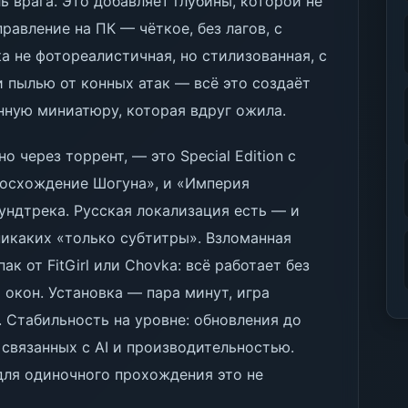
ь врага. Это добавляет глубины, которой не
равление на ПК — чёткое, без лагов, с
 не фотореалистичная, но стилизованная, с
 пылью от конных атак — всё это создаёт
нную миниатюру, которая вдруг ожила.
 через торрент, — это Special Edition с
Восхождение Шогуна», и «Империя
ундтрека. Русская локализация есть — и
никаких «только субтитры». Взломанная
ак от FitGirl или Chovka: всё работает без
 окон. Установка — пара минут, игра
. Стабильность на уровне: обновления до
, связанных с AI и производительностью.
 для одиночного прохождения это не