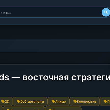
rds — восточная стратег
3D
DLC включены
Аниме
Кооператив
П