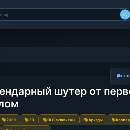
ОТЗ
гендарный шутер от перв
лом
2020
3D
DLC включены
Аркады
Коопер