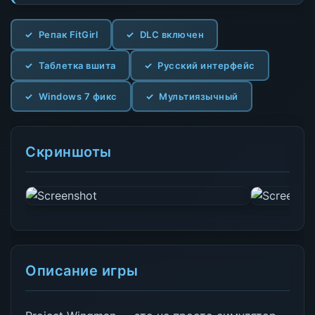
Репак FitGirl
DLC включен
Таблетка вшита
Русский интерфейс
Windows 7 фикс
Мультиязычный
Скриншоты
Описание игры