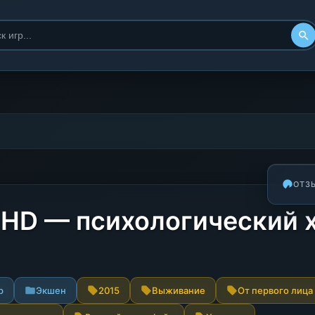
ОТЗ
c HD — психологический 
р
Экшен
2015
Выживание
От первого лица