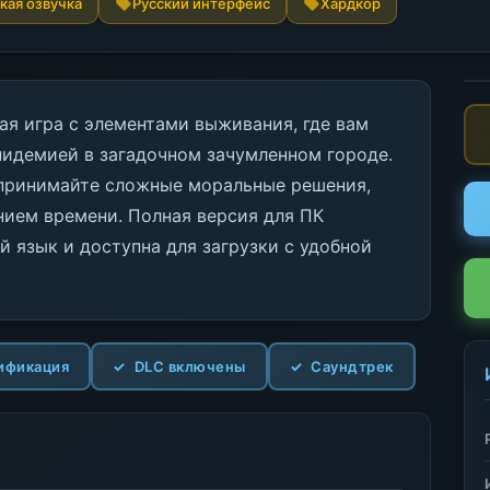
кая озвучка
Русский интерфейс
Хардкор
вая игра с элементами выживания, где вам
пидемией в загадочном зачумленном городе.
 принимайте сложные моральные решения,
ием времени. Полная версия для ПК
й язык и доступна для загрузки с удобной
ификация
DLC включены
Саундтрек