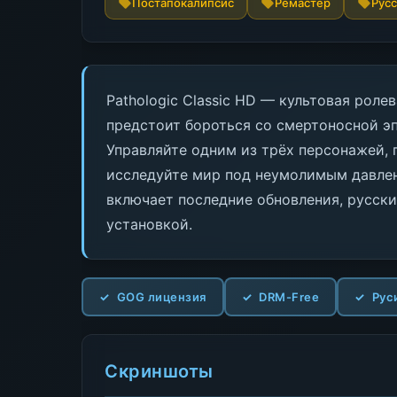
Постапокалипсис
Ремастер
Русс
Pathologic Classic HD — культовая роле
предстоит бороться со смертоносной э
Управляйте одним из трёх персонажей,
исследуйте мир под неумолимым давлен
включает последние обновления, русски
установкой.
GOG лицензия
DRM-Free
Рус
Скриншоты