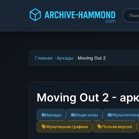
Главная
Аркады
Moving Out 2
Moving Out 2 - а
Аркады
Инди-игры
Мультиплее
Мультяшная графика
Полная версия