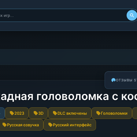
ОТЗЫВЫ S
ркадная головоломка с к
р
2023
3D
DLC включены
Головоломки
Русская озвучка
Русский интерфейс