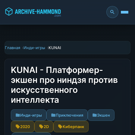
Главная
Инди-игры
KUNAI
KUNAI - Платформер-
экшен про ниндзя против
искусственного
интеллекта
Инди-игры
Приключения
Экшен
2020
2D
Киберпанк