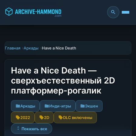
Главная
Аркады
Have a Nice Death
Have a Nice Death —
сверхъестественный 2D
платформер-рогалик
Аркады
Инди-игры
Экшен
2022
2D
DLC включены
Показать все