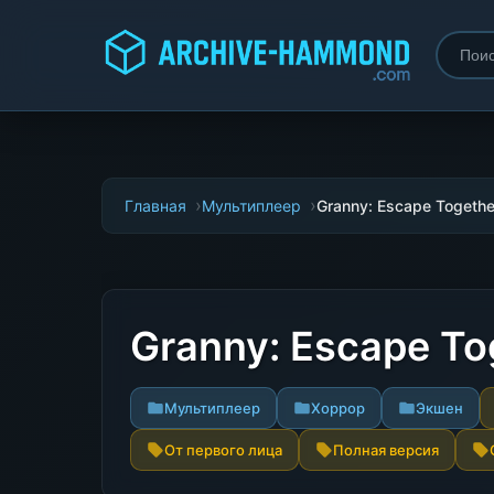
Главная
Мультиплеер
Granny: Escape Togethe
Granny: Escape T
Мультиплеер
Хоррор
Экшен
От первого лица
Полная версия