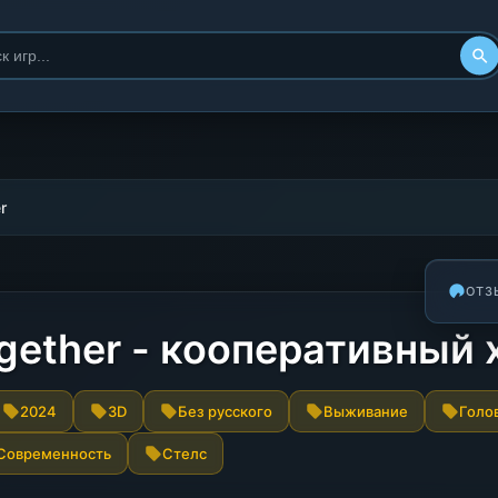
r
ОТЗ
ogether - кооперативный
2024
3D
Без русского
Выживание
Голо
Современность
Стелс