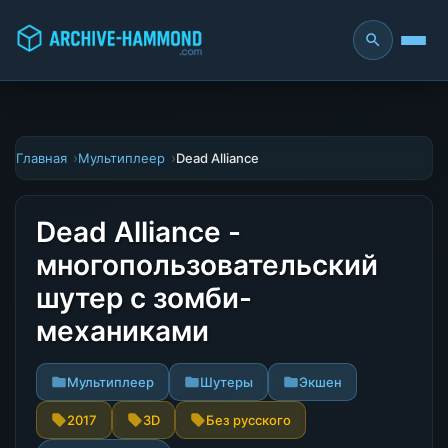
Главная
Мультиплеер
Dead Alliance
Dead Alliance -
многопользовательский
шутер с зомби-
механиками
Мультиплеер
Шутеры
Экшен
2017
3D
Без русского