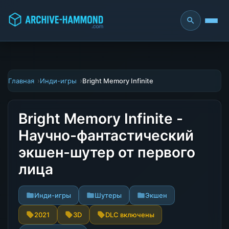
Главная
Инди-игры
Bright Memory Infinite
Bright Memory Infinite -
Научно-фантастический
экшен-шутер от первого
лица
Инди-игры
Шутеры
Экшен
2021
3D
DLC включены